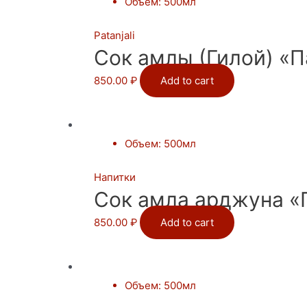
Объем
:
500мл
Patanjali
Сок амлы (Гилой) «П
850.00
₽
Add to cart
Объем
:
500мл
Напитки
Сок амла арджуна «П
850.00
₽
Add to cart
Объем
:
500мл