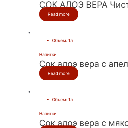
СОК АЛОЭ ВЕРА Чист
Read more
Объем
:
1л
Напитки
Сок алоэ вера с ап
Read more
Объем
:
1л
Напитки
Сок алоэ вера с мяк