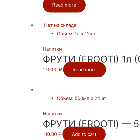
Read more
Нет на складе
Объем
:
1л х 12шт
Напитки
ФРУТИ (FROOTI) 1л (
175.00
₽
Read more
Объем
:
500мл х 24шт
Напитки
ФРУТИ (FROOTI) — 5
110.00
₽
Add to cart