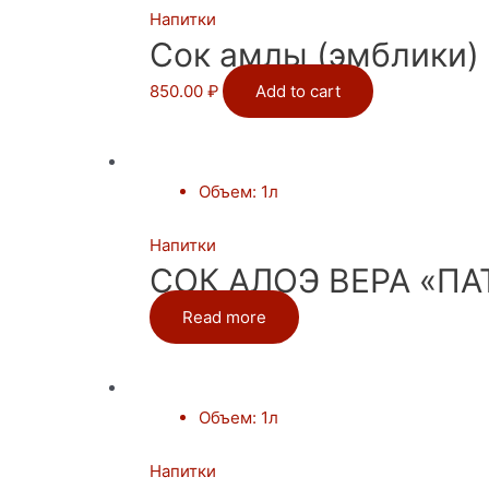
Напитки
Сок амлы (эмблики) 
850.00
₽
Add to cart
Объем
:
1л
Напитки
СОК АЛОЭ ВЕРА «ПАТ
Read more
Объем
:
1л
Напитки