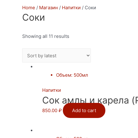
Home
/
Магазин
/
Напитки
/ Соки
Соки
Showing all 11 results
Объем
:
500мл
Напитки
Сок амлы и карела (Pa
850.00
₽
Add to cart