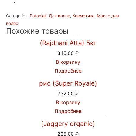
"Амла"
Патанджали
Categories:
Patanjali
,
Для волос
,
Косметика
,
Масло для
/Amla
волос
Hair
Похожие товары
Мука пшеничная грубого помола
Oil
quantity
(Rajdhani Atta) 5кг
845.00
₽
В корзину
Подробнее
Индийский Королевский Басмати
рис (Super Royale)
732.00
₽
В корзину
Подробнее
Пальмовый сахар джаггери
(Jaggery organic)
235.00
₽