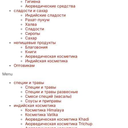
Гигиена
Аюрведические средства
сладости и сахар
Индийские сладости
Рахат-лукум
Халва
Сладости
Сиропы
Сахар
непищевые продукты
Благовония
Книги
Аюрведическая косметика
Индийская косметика
Оптовикам
Menu
специи и травы
Специи и травы
Специи и травы развесные
Смеси специй (масалы)
Соусы и приправы
индийская косметика
Косметика Himalaya
Косметика Vatika
Аюрведическая коcметика Khadi
Аюрведическая коcметика Trichup