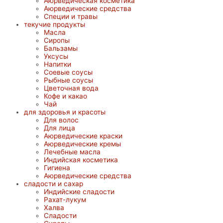
Аюрведическая косметика
Аюрведические средства
Специи и травы
текучие продукты
Масла
Сиропы
Бальзамы
Уксусы
Напитки
Соевые соусы
Рыбные соусы
Цветочная вода
Кофе и какао
Чай
для здоровья и красоты
Для волос
Для лица
Аюрведические краски
Аюрведические кремы
Лечебные масла
Индийская косметика
Гигиена
Аюрведические средства
сладости и сахар
Индийские сладости
Рахат-лукум
Халва
Сладости