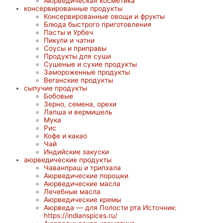
Аюрведическая косметика
консервированные продукты
Консервированные овощи и фрукты
Блюда быстрого приготовления
Пасты и Урбеч
Пикули и чатни
Соусы и приправы
Продукты для суши
Сушеные и сухие продукты
Замороженные продукты
Веганские продукты
сыпучие продукты
Бобовые
Зерно, семена, орехи
Лапша и вермишель
Мука
Рис
Кофе и какао
Чай
Индийские закуски
аюрведические продукты
Чаванпраш и трипхала
Аюрведические порошки
Аюрведические масла
Лечебные масла
Аюрведические кремы
Аюрведа — для Полости рта Источник:
https://indianspices.ru/