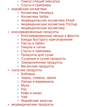
Смеси специй (масалы)
Соусы и приправы
индийская косметика
Косметика Himalaya
Косметика Vatika
Аюрведическая коcметика Khadi
Аюрведическая коcметика Trichup
Аюрведическая косметика
консервированные продукты
Консервированные овощи и фрукты
Блюда быстрого приготовления
Пасты и Урбеч
Пикули и чатни
Соусы и приправы
Продукты для суши
Сушеные и сухие продукты
Замороженные продукты
Веганские продукты
сыпучие продукты
Бобовые
Зерно, семена, орехи
Лапша и вермишель
Мука
Рис
Кофе и какао
Чай
Индийские закуски
аюрведические продукты