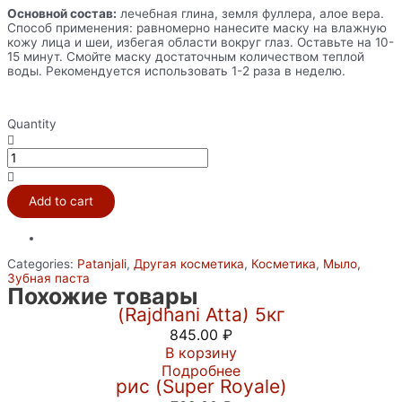
Основной состав:
лечебная глина, земля фуллера, алое вера.
Способ применения: равномерно нанесите маску на влажную
кожу лица и шеи, избегая области вокруг глаз. Оставьте на 10-
15 минут. Смойте маску достаточным количеством теплой
воды. Рекомендуется использовать 1-2 раза в неделю.
Quantity
Патанджали
мыло
Лимон
/
Add to cart
LEMON
BODY
CLEANSER
quantity
Categories:
Patanjali
,
Другая косметика
,
Косметика
,
Мыло,
Зубная паста
Мука пшеничная грубого помола
Похожие товары
(Rajdhani Atta) 5кг
845.00
₽
В корзину
Индийский Королевский Басмати
Подробнее
рис (Super Royale)