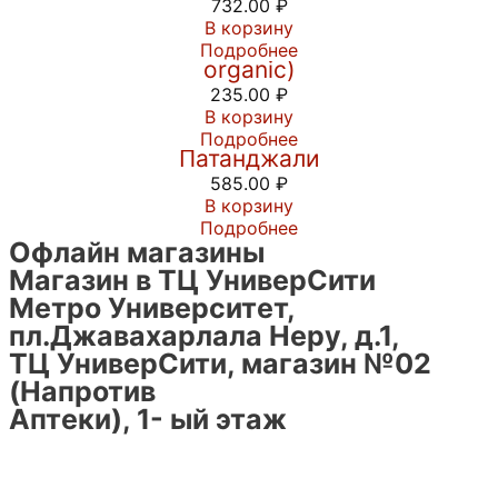
732.00
₽
В корзину
Пальмовый сахар джаггери (Jaggery
Подробнее
organic)
235.00
₽
В корзину
Шампунь Кеш Канти Рита от фирмы
Подробнее
Патанджали
585.00
₽
В корзину
Подробнее
Офлайн магазины
Магазин в ТЦ УниверСити
Метро Университет,
пл.Джавахарлала Неру, д.1,
ТЦ УниверСити, магазин №02
(Напротив
Аптеки), 1- ый этаж