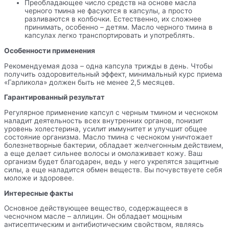
Преобладающее число средств на основе масла
черного тмина не фасуются в капсулы, а просто
разливаются в колбочки. Естественно, их сложнее
принимать, особенно – детям. Масло черного тмина в
капсулах легко транспортировать и употреблять.
Особенности применения
Рекомендуемая доза – одна капсула трижды в день. Чтобы
получить оздоровительный эффект, минимальный курс приема
«Гарликола» должен быть не менее 2,5 месяцев.
Гарантированный результат
Регулярное применение капсул с черным тмином и чесноком
наладит деятельность всех внутренних органов, понизит
уровень холестерина, усилит иммунитет и улучшит общее
состояние организма. Масло тмина с чесноком уничтожает
болезнетворные бактерии, обладает желчегонным действием,
а еще делает сильнее волосы и омолаживает кожу. Ваш
организм будет благодарен, ведь у него укрепятся защитные
силы, а еще наладится обмен веществ. Вы почувствуете себя
моложе и здоровее.
Интересные факты
Основное действующее вещество, содержащееся в
чесночном масле – аллицин. Он обладает мощным
антисептическим и антибиотическим свойством, являясь