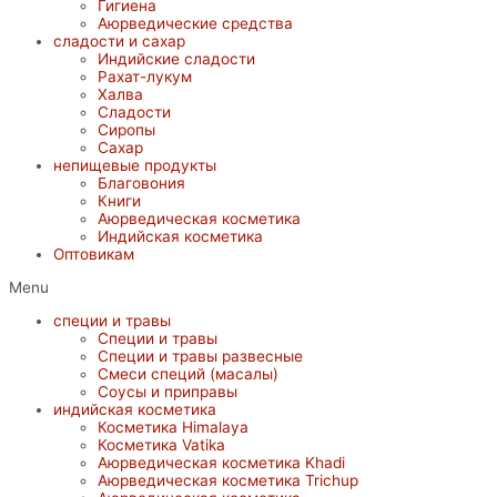
Гигиена
Аюрведические средства
сладости и сахар
Индийские сладости
Рахат-лукум
Халва
Сладости
Сиропы
Сахар
непищевые продукты
Благовония
Книги
Аюрведическая косметика
Индийская косметика
Оптовикам
Menu
специи и травы
Специи и травы
Специи и травы развесные
Смеси специй (масалы)
Соусы и приправы
индийская косметика
Косметика Himalaya
Косметика Vatika
Аюрведическая коcметика Khadi
Аюрведическая коcметика Trichup