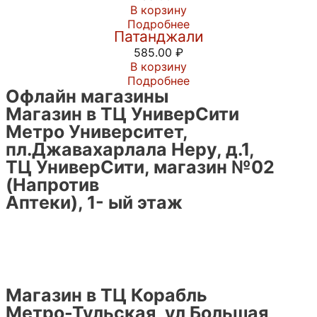
В корзину
Шампунь Кеш Канти Рита от фирмы
Подробнее
Патанджали
585.00
₽
В корзину
Подробнее
Офлайн магазины
Магазин в ТЦ УниверСити
Метро Университет,
пл.Джавахарлала Неру, д.1,
ТЦ УниверСити, магазин №02
(Напротив
Аптеки), 1- ый этаж
Магазин в ТЦ Корабль
Метро-Тульская, ул Большая