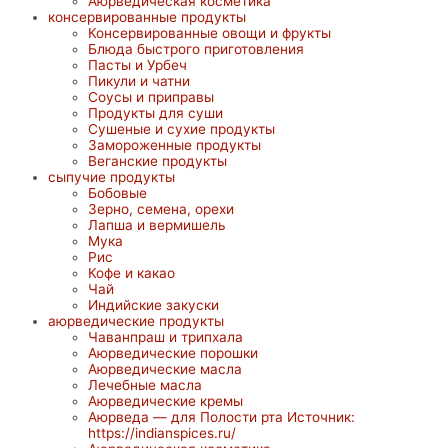
Аюрведическая косметика
консервированные продукты
Консервированные овощи и фрукты
Блюда быстрого приготовления
Пасты и Урбеч
Пикули и чатни
Соусы и приправы
Продукты для суши
Сушеные и сухие продукты
Замороженные продукты
Веганские продукты
сыпучие продукты
Бобовые
Зерно, семена, орехи
Лапша и вермишель
Мука
Рис
Кофе и какао
Чай
Индийские закуски
аюрведические продукты
Чаванпраш и трипхала
Аюрведические порошки
Аюрведические масла
Лечебные масла
Аюрведические кремы
Аюрведа — для Полости рта Источник:
https://indianspices.ru/