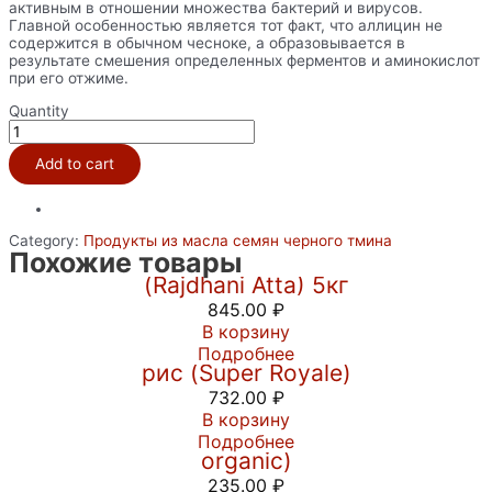
активным в отношении множества бактерий и вирусов.
Главной особенностью является тот факт, что аллицин не
содержится в обычном чесноке, а образовывается в
результате смешения определенных ферментов и аминокислот
при его отжиме.
Quantity
Масло
черного
тмина
Add to cart
и
чеснока
в
капсулах
Category:
Продукты из масла семян черного тмина
quantity
Мука пшеничная грубого помола
Похожие товары
(Rajdhani Atta) 5кг
845.00
₽
В корзину
Индийский Королевский Басмати
Подробнее
рис (Super Royale)
732.00
₽
В корзину
Пальмовый сахар джаггери (Jaggery
Подробнее
organic)
235.00
₽