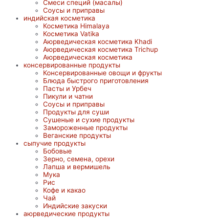
Смеси специй (масалы)
Соусы и приправы
индийская косметика
Косметика Himalaya
Косметика Vatika
Аюрведическая коcметика Khadi
Аюрведическая коcметика Trichup
Аюрведическая косметика
консервированные продукты
Консервированные овощи и фрукты
Блюда быстрого приготовления
Пасты и Урбеч
Пикули и чатни
Соусы и приправы
Продукты для суши
Сушеные и сухие продукты
Замороженные продукты
Веганские продукты
сыпучие продукты
Бобовые
Зерно, семена, орехи
Лапша и вермишель
Мука
Рис
Кофе и какао
Чай
Индийские закуски
аюрведические продукты