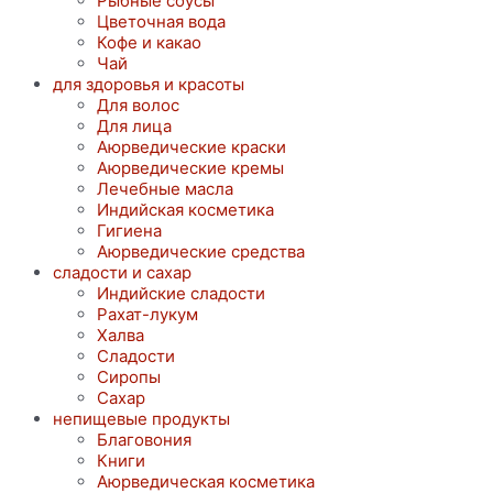
Рыбные соусы
Цветочная вода
Кофе и какао
Чай
для здоровья и красоты
Для волос
Для лица
Аюрведические краски
Аюрведические кремы
Лечебные масла
Индийская косметика
Гигиена
Аюрведические средства
сладости и сахар
Индийские сладости
Рахат-лукум
Халва
Сладости
Сиропы
Сахар
непищевые продукты
Благовония
Книги
Аюрведическая косметика