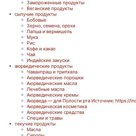
Замороженные продукты
Веганские продукты
сыпучие продукты
Бобовые
Зерно, семена, орехи
Лапша и вермишель
Мука
Рис
Кофе и какао
Чай
Индийские закуски
аюрведические продукты
Чаванпраш и трипхала
Аюрведические порошки
Аюрведические масла
Лечебные масла
Аюрведические кремы
Аюрведа — для Полости рта Источник: https://ind
Аюрведическая косметика
Аюрведические средства
Специи и травы
текучие продукты
Масла
Сиропы