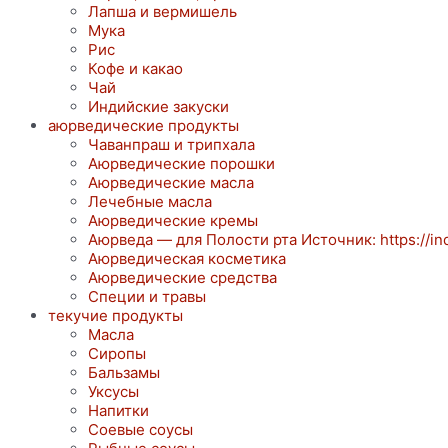
Лапша и вермишель
Мука
Рис
Кофе и какао
Чай
Индийские закуски
аюрведические продукты
Чаванпраш и трипхала
Аюрведические порошки
Аюрведические масла
Лечебные масла
Аюрведические кремы
Аюрведа — для Полости рта Источник: https://ind
Аюрведическая косметика
Аюрведические средства
Специи и травы
текучие продукты
Масла
Сиропы
Бальзамы
Уксусы
Напитки
Соевые соусы