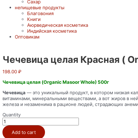
Сахар
непищевые продукты
Благовония
Книги
Аюрведическая косметика
Индийская косметика
Оптовикам
Чечевица целая Красная ( O
198.00
₽
Чечевица целая (Organic Masoor Whole) 500г
Чечевица
— это уникальный продукт, в котором низкая ка
витаминами, минеральными веществами, а вот жиров в не
железа и незаменима в рационе людей, страдающих анемие
Quantity
Чечевица
целая
Красная
Add to cart
(