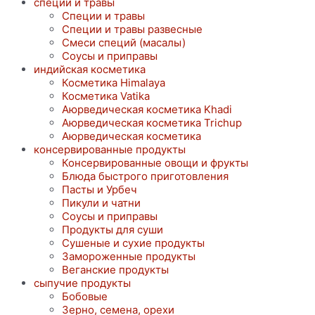
специи и травы
Специи и травы
Специи и травы развесные
Смеси специй (масалы)
Соусы и приправы
индийская косметика
Косметика Himalaya
Косметика Vatika
Аюрведическая коcметика Khadi
Аюрведическая коcметика Trichup
Аюрведическая косметика
консервированные продукты
Консервированные овощи и фрукты
Блюда быстрого приготовления
Пасты и Урбеч
Пикули и чатни
Соусы и приправы
Продукты для суши
Сушеные и сухие продукты
Замороженные продукты
Веганские продукты
сыпучие продукты
Бобовые
Зерно, семена, орехи