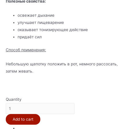
Полезные свойства:
освежает дыхание
улучшает пищеварение
оказывает тонизирующее действие
придаёт сил
Способ применения:
Небольшую щепотку положить в рот, немного рассосать,
затем жевать.
Quantity
ЖЕВАТЕЛЬНАЯ
СМЕСЬ
Add to cart
РАДЖНИГАНДХА
ПАН