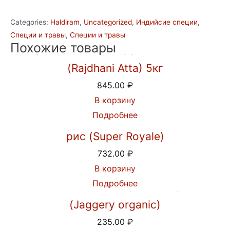
МАСАЛА
Categories:
Haldiram
,
Uncategorized
,
Индийсие специи
,
(RAJNIGANDHA
Специи и травы
,
Специи и травы
PAN
Похожие товары
Мука пшеничная грубого помола
MASALA),
100Г
(Rajdhani Atta) 5кг
quantity
845.00
₽
В корзину
Подробнее
Индийский Королевский Басмати
рис (Super Royale)
732.00
₽
В корзину
Подробнее
Пальмовый сахар джаггери
(Jaggery organic)
235.00
₽