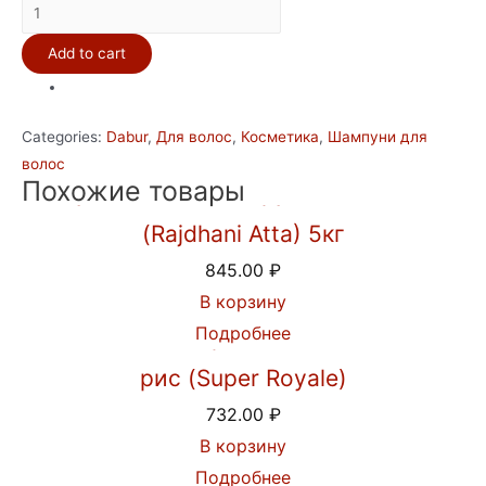
Крем-
шампунь
Add to cart
для
волос
Dabur
Categories:
Dabur
,
Для волос
,
Косметика
,
Шампуни для
Amla
волос
Nourishment
Похожие товары
Мука пшеничная грубого помола
Vitamin
Creme
(Rajdhani Atta) 5кг
Shampoo
845.00
₽
интенсивное
В корзину
увлажнение
quantity
Подробнее
Индийский Королевский Басмати
рис (Super Royale)
732.00
₽
В корзину
Подробнее
Пальмовый сахар джаггери