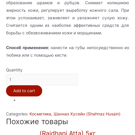
образование шрамов и рубцов. Снимает излишнюю
жирность кожи, регулирует выработку кожного сала. При
этом успокаивает, заживляет и увлажняет сухую кожу.
Считается одним из наиболее эффективных средств для
борьбы с обезвоживанием кожи и морщинами.
Способ применения:
нанести на губы непосредственно из
тюбика или с помощью кисти.
Quantity
Блеск
для
Add to cart
губ
«Шашайн»
"LIP
Categories:
Косметика
,
Шахназ Хусейн (Shahnaz Husain)
GLOSS"
Похожие товары
Мука пшеничная грубого помола
quantity
(Rajdhani Atta) 5кг