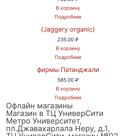
В корзину
Подробнее
Пальмовый сахар джаггери
(Jaggery organic)
235.00
₽
В корзину
Подробнее
Шампунь Кеш Канти Рита от
фирмы Патанджали
585.00
₽
В корзину
Подробнее
Офлайн магазины
Магазин в ТЦ УниверСити
Метро Университет,
пл.Джавахарлала Неру, д.1,
ТЦ УниверСити, магазин №02