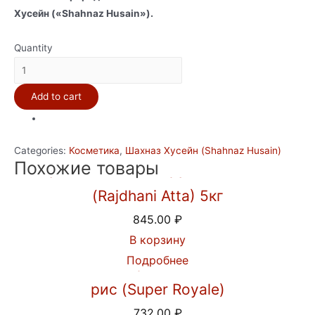
Хусейн («Shahnaz Husain»).
Quantity
Натуральный
гель
Add to cart
для
сияния
кожи
Categories:
Косметика
,
Шахназ Хусейн (Shahnaz Husain)
«Золото
Похожие товары
Мука пшеничная грубого помола
природы»
quantity
(Rajdhani Atta) 5кг
845.00
₽
В корзину
Подробнее
Индийский Королевский Басмати
рис (Super Royale)
732.00
₽