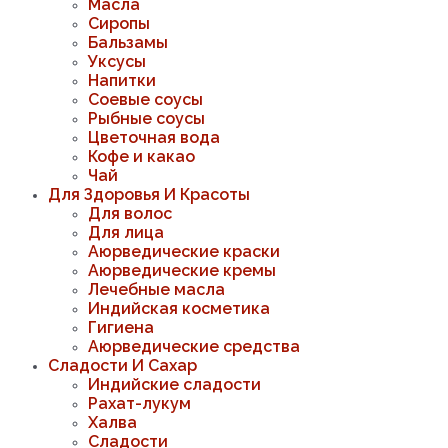
Масла
Сиропы
Бальзамы
Уксусы
Напитки
Соевые соусы
Рыбные соусы
Цветочная вода
Кофе и какао
Чай
Для Здоровья И Красоты
Для волос
Для лица
Аюрведические краски
Аюрведические кремы
Лечебные масла
Индийская косметика
Гигиена
Аюрведические средства
Сладости И Сахар
Индийские сладости
Рахат-лукум
Халва
Сладости