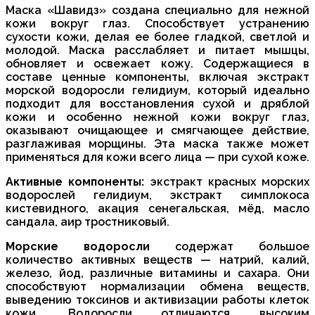
Маска «Шавидз» создана специально для нежной
кожи вокруг глаз. Способствует устранению
сухости кожи, делая ее более гладкой, светлой и
молодой. Маска расслабляет и питает мышцы,
обновляет и освежает кожу. Содержащиеся в
составе ценные компоненты, включая экстракт
морской водоросли гелидиум, который идеально
подходит для восстановления сухой и дряблой
кожи и особенно нежной кожи вокруг глаз,
оказывают очищающее и смягчающее действие,
разглаживая морщины. Эта маска также может
применяться для кожи всего лица — при сухой коже.
Активные компоненты:
экстракт красных морских
водорослей гелидиум, экстракт симплокоса
кистевидного, акация сенегальская, мёд, масло
сандала, аир тростниковый.
Морские водоросли
содержат большое
количество активных веществ — натрий, калий,
железо, йод, различные витамины и сахара. Они
способствуют нормализации обмена веществ,
выведению токсинов и активизации работы клеток
кожи. Водоросли отличаются высоким