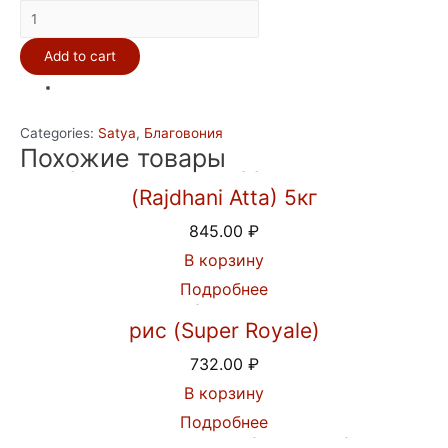
Благовония
Satya
Add to cart
15gm
Palo
Santo
Categories:
Satya
,
Благовония
уп-12шт
Похожие товары
Мука пшеничная грубого помола
quantity
(Rajdhani Atta) 5кг
845.00
₽
В корзину
Подробнее
Индийский Королевский Басмати
рис (Super Royale)
732.00
₽
В корзину
Подробнее
Пальмовый сахар джаггери