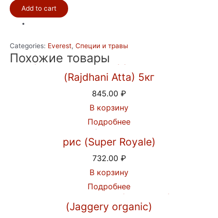
Add to cart
masala
100гр
quantity
Categories:
Everest
,
Специи и травы
Похожие товары
Мука пшеничная грубого помола
(Rajdhani Atta) 5кг
845.00
₽
В корзину
Подробнее
Индийский Королевский Басмати
рис (Super Royale)
732.00
₽
В корзину
Подробнее
Пальмовый сахар джаггери
(Jaggery organic)