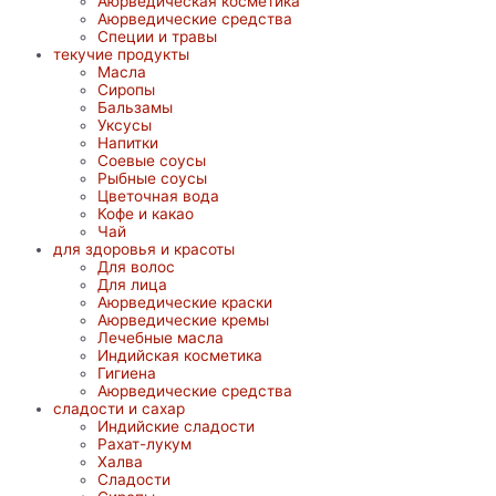
Аюрведическая косметика
Аюрведические средства
Специи и травы
текучие продукты
Масла
Сиропы
Бальзамы
Уксусы
Напитки
Соевые соусы
Рыбные соусы
Цветочная вода
Кофе и какао
Чай
для здоровья и красоты
Для волос
Для лица
Аюрведические краски
Аюрведические кремы
Лечебные масла
Индийская косметика
Гигиена
Аюрведические средства
сладости и сахар
Индийские сладости
Рахат-лукум
Халва
Сладости