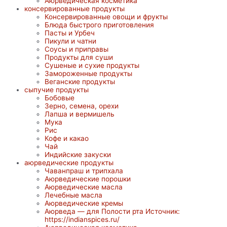
Аюрведическая косметика
консервированные продукты
Консервированные овощи и фрукты
Блюда быстрого приготовления
Пасты и Урбеч
Пикули и чатни
Соусы и приправы
Продукты для суши
Сушеные и сухие продукты
Замороженные продукты
Веганские продукты
сыпучие продукты
Бобовые
Зерно, семена, орехи
Лапша и вермишель
Мука
Рис
Кофе и какао
Чай
Индийские закуски
аюрведические продукты
Чаванпраш и трипхала
Аюрведические порошки
Аюрведические масла
Лечебные масла
Аюрведические кремы
Аюрведа — для Полости рта Источник:
https://indianspices.ru/