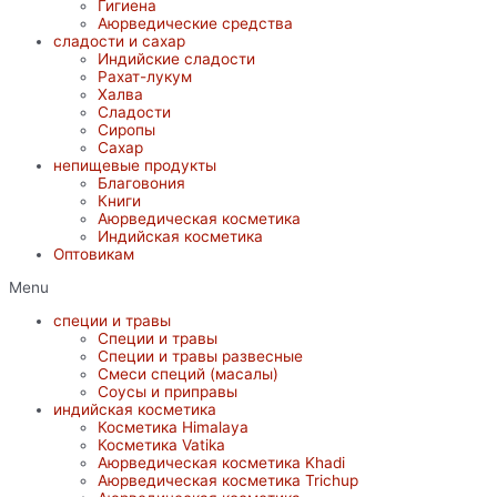
Гигиена
Аюрведические средства
сладости и сахар
Индийские сладости
Рахат-лукум
Халва
Сладости
Сиропы
Сахар
непищевые продукты
Благовония
Книги
Аюрведическая косметика
Индийская косметика
Оптовикам
Menu
специи и травы
Специи и травы
Специи и травы развесные
Смеси специй (масалы)
Соусы и приправы
индийская косметика
Косметика Himalaya
Косметика Vatika
Аюрведическая коcметика Khadi
Аюрведическая коcметика Trichup