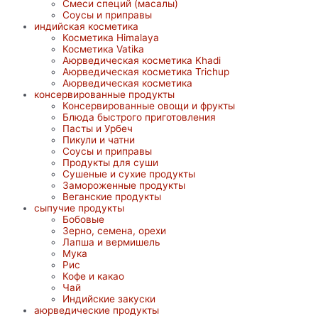
Смеси специй (масалы)
Соусы и приправы
индийская косметика
Косметика Himalaya
Косметика Vatika
Аюрведическая коcметика Khadi
Аюрведическая коcметика Trichup
Аюрведическая косметика
консервированные продукты
Консервированные овощи и фрукты
Блюда быстрого приготовления
Пасты и Урбеч
Пикули и чатни
Соусы и приправы
Продукты для суши
Сушеные и сухие продукты
Замороженные продукты
Веганские продукты
сыпучие продукты
Бобовые
Зерно, семена, орехи
Лапша и вермишель
Мука
Рис
Кофе и какао
Чай
Индийские закуски
аюрведические продукты