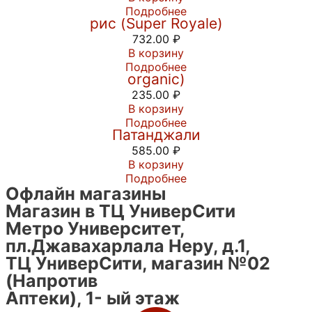
Индийский Королевский Басмати
Подробнее
рис (Super Royale)
732.00
₽
В корзину
Пальмовый сахар джаггери (Jaggery
Подробнее
organic)
235.00
₽
В корзину
Шампунь Кеш Канти Рита от фирмы
Подробнее
Патанджали
585.00
₽
В корзину
Подробнее
Офлайн магазины
Магазин в ТЦ УниверСити
Метро Университет,
пл.Джавахарлала Неру, д.1,
ТЦ УниверСити, магазин №02
(Напротив
Аптеки), 1- ый этаж