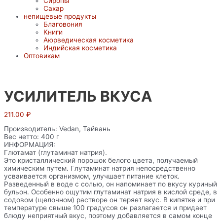
Сиропы
Сахар
непищевые продукты
Благовония
Книги
Аюрведическая косметика
Индийская косметика
Оптовикам
УСИЛИТЕЛЬ ВКУСА
211.00
₽
Производитель: Vedan, Тайвань
Вес нетто: 400 г
ИНФОРМАЦИЯ:
Глютамат (глутаминат натрия).
Это кристаллический порошок белого цвета, получаемый
химическим путем. Глутаминат натрия непосредственно
усваивается организмом, улучшает питание клеток.
Разведенный в воде с солью, он напоминает по вкусу куриный
бульон. Особенно ощутим глутаминат натрия в кислой среде, в
содовом (щелочном) растворе он теряет вкус. В кипятке и при
температуре свыше 100 градусов он разлагается и придает
блюду неприятный вкус, поэтому добавляется в самом конце