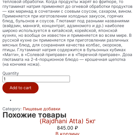
тепловой обработки. Когда продукты жарят во фритюре, то
глутаминат натрия применяют до огневой обработки продуктов
— как маринад в сочетании с соевым соусом, сахаром, вином.
Применяется при изготовлении холодных закусок, горячих
блюд, бульонов и соусов. Глютамат под разными названиями
(вэйдзин, маннэгй, концентрат, адзиномото и др.) наиболее
широко используется в китайской, корейской, японской
кухнях, но вообще он известен и применяется во всем мире. В
русской кухне он применяется при приготовлении различных
мясных блюд, для сохранения качества колбас, окороков,
птицы. Глутаминат натрия содержится в бульонных кубиках
«Магги», в «Солевой приправе» и в «Перечной приправе». Доза
глютамата на 2-4-порционное блюдо — крошечная щепотка
(на кончике ножа).
Quantity
УСИЛИТЕЛЬ
ВКУСА
quantity
Add to cart
Category:
Пищевые добавки
Мука пшеничная грубого помола
Похожие товары
(Rajdhani Atta) 5кг
845.00
₽
В корзину