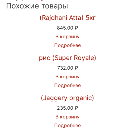
Похожие товары
Мука пшеничная грубого помола
(Rajdhani Atta) 5кг
845.00
₽
В корзину
Подробнее
Индийский Королевский Басмати
рис (Super Royale)
732.00
₽
В корзину
Подробнее
Пальмовый сахар джаггери
(Jaggery organic)
235.00
₽
В корзину
Подробнее
Шампунь Кеш Канти Рита от