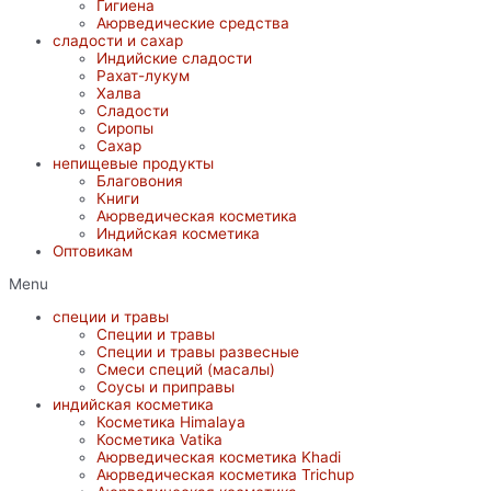
Гигиена
Аюрведические средства
сладости и сахар
Индийские сладости
Рахат-лукум
Халва
Сладости
Сиропы
Сахар
непищевые продукты
Благовония
Книги
Аюрведическая косметика
Индийская косметика
Оптовикам
Menu
специи и травы
Специи и травы
Специи и травы развесные
Смеси специй (масалы)
Соусы и приправы
индийская косметика
Косметика Himalaya
Косметика Vatika
Аюрведическая коcметика Khadi
Аюрведическая коcметика Trichup