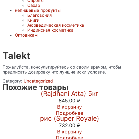
Сиропы
Сахар
непищевые продукты
Благовония
Книги
Аюрведическая косметика
Индийская косметика
Оптовикам
Talekt
Пожалуйста, консультируйтесь со своим врачом, чтобы
предписать дозировку что лучшие иски условие.
Category:
Uncategorized
Мука пшеничная грубого помола
Похожие товары
(Rajdhani Atta) 5кг
845.00
₽
В корзину
Индийский Королевский Басмати
Подробнее
рис (Super Royale)
732.00
₽
В корзину
Пальмовый сахар джаггери (Jaggery
Подробнее