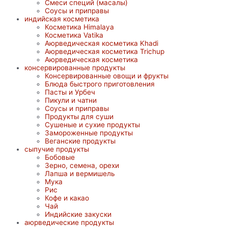
Смеси специй (масалы)
Соусы и приправы
индийская косметика
Косметика Himalaya
Косметика Vatika
Аюрведическая коcметика Khadi
Аюрведическая коcметика Trichup
Аюрведическая косметика
консервированные продукты
Консервированные овощи и фрукты
Блюда быстрого приготовления
Пасты и Урбеч
Пикули и чатни
Соусы и приправы
Продукты для суши
Сушеные и сухие продукты
Замороженные продукты
Веганские продукты
сыпучие продукты
Бобовые
Зерно, семена, орехи
Лапша и вермишель
Мука
Рис
Кофе и какао
Чай
Индийские закуски
аюрведические продукты