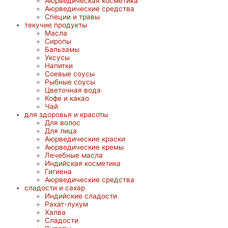
Аюрведическая косметика
Аюрведические средства
Специи и травы
текучие продукты
Масла
Сиропы
Бальзамы
Уксусы
Напитки
Соевые соусы
Рыбные соусы
Цветочная вода
Кофе и какао
Чай
для здоровья и красоты
Для волос
Для лица
Аюрведические краски
Аюрведические кремы
Лечебные масла
Индийская косметика
Гигиена
Аюрведические средства
сладости и сахар
Индийские сладости
Рахат-лукум
Халва
Сладости