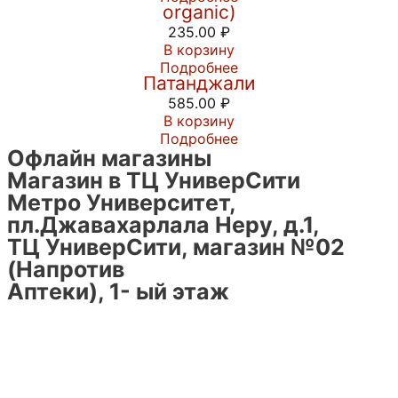
organic)
235.00
₽
В корзину
Шампунь Кеш Канти Рита от фирмы
Подробнее
Патанджали
585.00
₽
В корзину
Подробнее
Офлайн магазины
Магазин в ТЦ УниверСити
Метро Университет,
пл.Джавахарлала Неру, д.1,
ТЦ УниверСити, магазин №02
(Напротив
Аптеки), 1- ый этаж