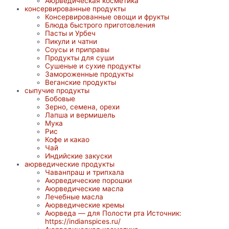
Аюрведическая косметика
консервированные продукты
Консервированные овощи и фрукты
Блюда быстрого приготовления
Пасты и Урбеч
Пикули и чатни
Соусы и приправы
Продукты для суши
Сушеные и сухие продукты
Замороженные продукты
Веганские продукты
сыпучие продукты
Бобовые
Зерно, семена, орехи
Лапша и вермишель
Мука
Рис
Кофе и какао
Чай
Индийские закуски
аюрведические продукты
Чаванпраш и трипхала
Аюрведические порошки
Аюрведические масла
Лечебные масла
Аюрведические кремы
Аюрведа — для Полости рта Источник:
https://indianspices.ru/