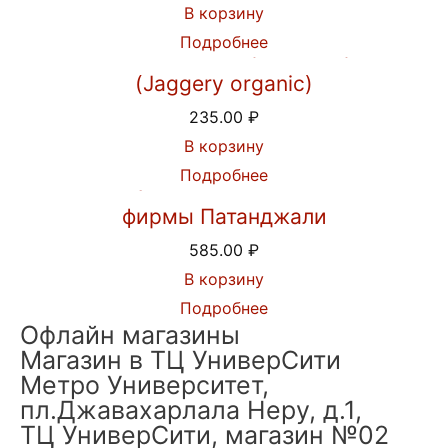
В корзину
Подробнее
Пальмовый сахар джаггери
(Jaggery organic)
235.00
₽
В корзину
Подробнее
Шампунь Кеш Канти Рита от
фирмы Патанджали
585.00
₽
В корзину
Подробнее
Офлайн магазины
Магазин в ТЦ УниверСити
Метро Университет,
пл.Джавахарлала Неру, д.1,
ТЦ УниверСити, магазин №02