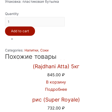
Упаковка: пластиковая бутылка
Quantity
ФРУТИ
(FROOTI)
Add to cart
-
500мл
(Сок
Categories:
Напитки
,
Соки
из
Похожие товары
Мука пшеничная грубого помола
Манго)
quantity
(Rajdhani Atta) 5кг
845.00
₽
В корзину
Подробнее
Индийский Королевский Басмати
рис (Super Royale)
732.00
₽